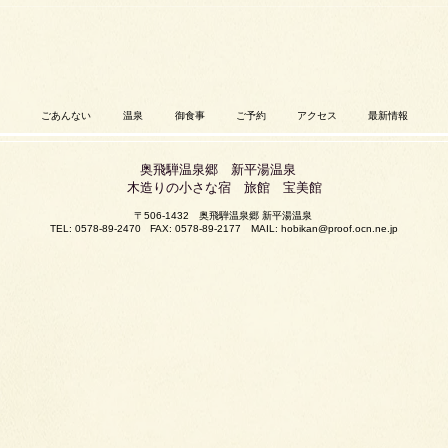
ごあんない
温泉
御食事
ご予約
アクセス
最新情報
奥飛騨温泉郷 新平湯温泉
木造りの小さな宿 旅館 宝美館
〒506-1432 奥飛騨温泉郷 新平湯温泉
TEL: 0578-89-2470
FAX: 0578-89-2177
MAIL:
hobikan@proof.ocn.ne.jp