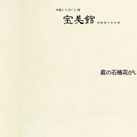
庭の石楠花が