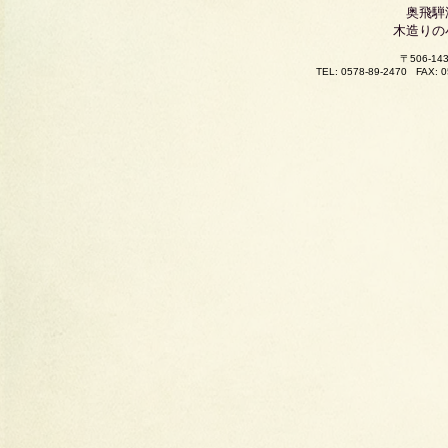
奥飛騨
木造りの
〒506-
TEL: 0578-89-2470
FAX: 