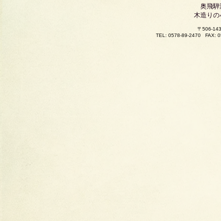
奥飛騨
木造りの
〒506-
TEL: 0578-89-2470
FAX: 