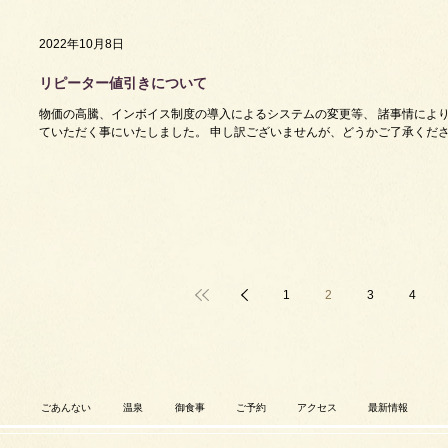
2022年10月8日
リピーター値引きについて
物価の高騰、インボイス制度の導入によるシステムの変更等、 諸事情により
ていただく事にいたしました。 申し訳ございませんが、どうかご了承くだ
1
2
3
4
ごあんない
温泉
御食事
ご予約
アクセス
最新情報