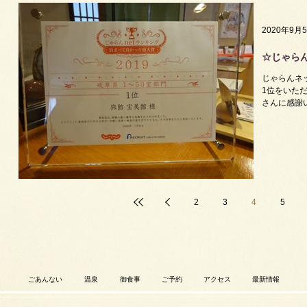
2020年9月
☆じゃら
じゃらんネ
1位をいた
さんに感謝
2
3
4
5
ごあんない
温泉
御食事
ご予約
アクセス
最新情報