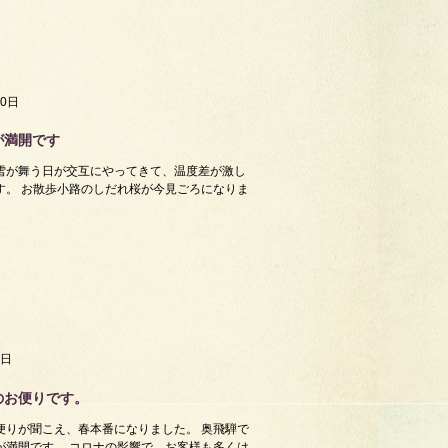
20日
が満開です
雪が舞う日が交互にやってきて、温度差が激し
す。 お散歩小路のしだれ桜が今見ごろになりま
3日
のお便りです。
便りが聞こえ、春本番になりました。 奥飛騨で
が満開です。 コロナの影響で、お客様も多くは