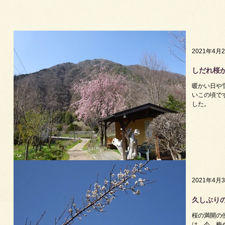
2021年4月
しだれ桜
暖かい日や
いこの頃で
した。
2021年4月
久しぶり
桜の満開の
は、今、梅